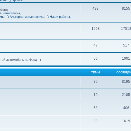
439
8155
 Форд
- навигаторы
,
емы
,
Альтернативная оптика
,
Наши работы
,
1268
1751
47
517
56
1001
ой автомобиль на Форд :-)
ТЕМЫ
СООБЩЕ
35
8195
19
2105
58
406
39
1619