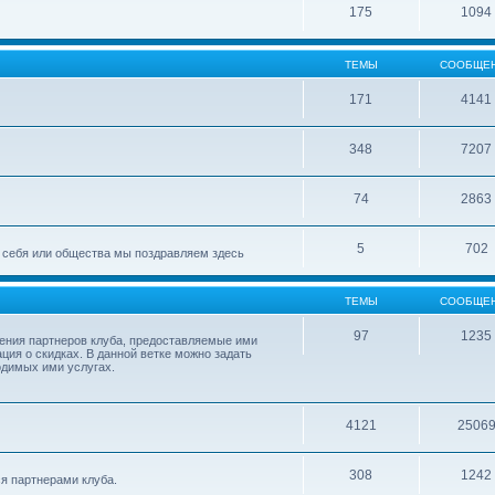
175
1094
ТЕМЫ
СООБЩЕ
171
4141
348
7207
74
2863
5
702
ля себя или общества мы поздравляем здесь
ТЕМЫ
СООБЩЕ
97
1235
ления партнеров клуба, предоставляемые ими
ция о скидках. В данной ветке можно задать
одимых ими услугах.
4121
2506
308
1242
я партнерами клуба.