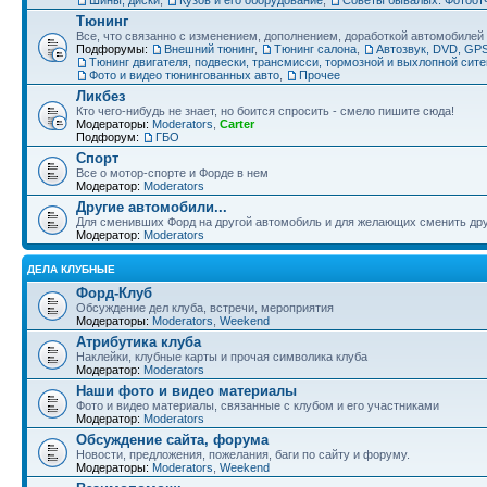
Тюнинг
Все, что связанно с изменением, дополнением, доработкой автомобилей
Подфорумы:
Внешний тюнинг
,
Тюнинг салона
,
Автозвук, DVD, GPS
Тюнинг двигателя, подвески, трансмисси, тормозной и выхлопной сит
Фото и видео тюнингованных авто
,
Прочее
Ликбез
Кто чего-нибудь не знает, но боится спросить - смело пишите сюда!
Модераторы:
Moderators
,
Carter
Подфорум:
ГБО
Спорт
Все о мотор-спорте и Форде в нем
Модератор:
Moderators
Другие автомобили...
Для сменивших Форд на другой автомобиль и для желающих сменить друг
Модератор:
Moderators
ДЕЛА КЛУБНЫЕ
Форд-Клуб
Обсуждение дел клуба, встречи, мероприятия
Модераторы:
Moderators
,
Weekend
Атрибутика клуба
Наклейки, клубные карты и прочая символика клуба
Модератор:
Moderators
Наши фото и видео материалы
Фото и видео материалы, связанные с клубом и его участниками
Модератор:
Moderators
Обсуждение сайта, форума
Новости, предложения, пожелания, баги по сайту и форуму.
Модераторы:
Moderators
,
Weekend