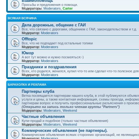
Взаимопомощь
Просьбы и предложения о помощи.
Модераторы:
Moderators
,
Carter
ВСЯКАЯ ВСЯЧИНА
Дела дорожные, общение с ГАИ
Все, что связано с дорогами, общением с ГАИ, законодательством и т.д.
Модератор:
Moderators
Offtopic
Все, что не подпадает под остальные топики
Модератор:
Moderators
Юмор
А вот тут можно и нужно посмеяться:-)
Модератор:
Moderators
Праздники и поздравления
Всех, кто родился, женился, купил что-то или сделал что-то полезное д
Модератор:
Moderators
БАРАХОЛКА И РЕКЛАМА
Партнеры клуба
Ветка посвящается партнерам нашего клуба, в этой публикуются объяв
услуги и цены, а также контактная информация, схемы проезда, информа
партнерам вопрос и получить профессиональные разъяснения о произв
(Открыто на запись только членам группы "Partners")
Модераторы:
Moderators
,
Weekend
Частные объявления
Купи-продай и подобное (только частные объявления)
Модераторы:
Moderators
,
Weekend
Коммерческие объявления (не партнеры).
Коммерческие объявления всяких сторонних организаций, не являющихс
Модератор:
Moderators