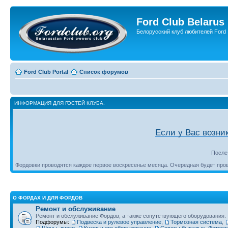
Ford Club Belarus
Белорусский клуб любителей Ford
Ford Club Portal
Список форумов
ИНФОРМАЦИЯ ДЛЯ ГОСТЕЙ КЛУБА.
Если у Вас возни
После
Фордовки проводятся каждое первое воскресенье месяца. Очередная будет пр
О ФОРДАХ И ДЛЯ ФОРДОВ
Ремонт и обслуживание
Ремонт и обслуживание Фордов, а также сопутствующего оборудования.
Подфорумы:
Подвеска и рулевое управление
,
Тормозная система
,
Шины, диски
,
Кузов и его оборудование
,
Советы бывалых. Фотоот