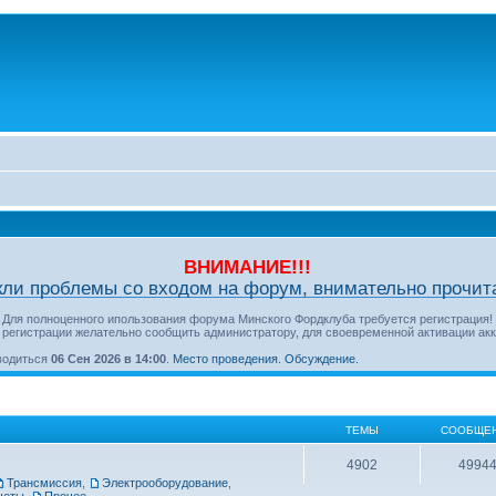
ВНИМАНИЕ!!!
кли проблемы со входом на форум, внимательно прочита
Для полноценного ипользования форума Минского Фордклуба требуется регистрация!
 регистрации желательно сообщить администратору, для своевременной активации акк
оводиться
06 Сен 2026 в 14:00
.
Место проведения.
Обсуждение.
ТЕМЫ
СООБЩЕ
4902
4994
Трансмиссия
,
Электрооборудование
,
четы
,
Прочее