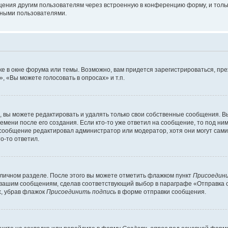
щения другим пользователям через встроенную в конференцию форму, и толь
мными пользователями.
е в окне форума или темы. Возможно, вам придется зарегистрироваться, пр
 «Вы можете голосовать в опросах» и т.п.
вы можете редактировать и удалять только свои собственные сообщения. В
емени после его создания. Если кто-то уже ответил на сообщение, то под ни
 сообщение редактировал администратор или модератор, хотя они могут сами
о-то ответил.
 личном разделе. После этого вы можете отметить флажком пункт
Присоедини
 вашим сообщениям, сделав соответствующий выбор в параграфе «Отправка 
х, убрав флажок
Присоединить подпись
в форме отправки сообщения.