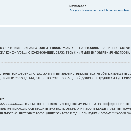
Newsfeeds
Are your forums accessible as a newsfeed
 вводите имя пользователя и пароль. Если данные введены правильно, свяжит
оил конфигурацию конференции, свяжитесь с ним для исправления настроек.
 настроил конференцию: должны ли вы зарегистрироваться, чтобы размещать 
ичные сообщения, отправка email-сообщений, участие в группах и т.д. Регис
я?
ом посещении
, вы сможете оставаться под своим именем на конференции тол
ы вам не приходилось вводить имя пользователя и пароль каждый раз, вы мож
блиотеке, интернет-кафе, университете и т.д. Если пункт
Автоматически вх