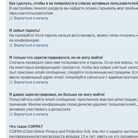
Как сделать, чтобы я не появлялся в списке активных пользователе
В настройках личного раздела вы найдете опцию
Скрывать моё пребыв
скрытым пользователем.
Вернуться к началу
Я забыл пароль!
Не паникуйте! Хотя пароль нельзя восстановить, можно легко получить
на конференцию.
Вернуться к началу
Я только что зарегистрировался, но не могу войти!
Сначала проверьте свои имя пользователя и пароль. Если они верны, т
На некоторых конференциях требуется, чтобы все новые учётные запис
был прислано email-сообщение, следуйте полученным инструкциям. Если
ввели правильный адрес email, попробуйте связаться с администраторо
Вернуться к началу
Я давно зарегистрирован, но больше не могу войти!
Попытайтесь найти email-сообщение, присланное вам при регистрации, 
причинам. Многие конференции периодически удаляют пользователей, 
активнее участвовать в дискуссиях.
Вернуться к началу
Что такое COPPA?
COPPA (Child Online Privacy and Protection Act), или Акт о защите час
несовершеннолетних возраста младше 13-и лет, иметь на это письменн