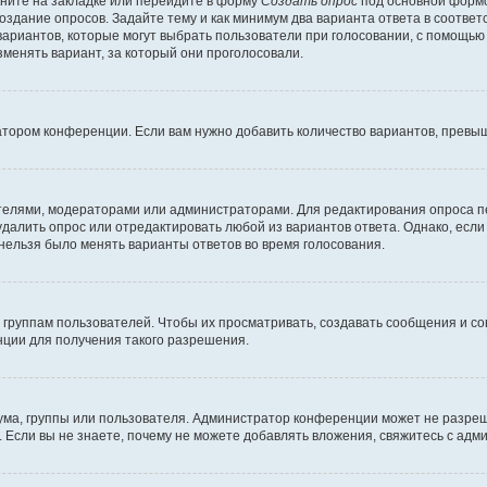
ните на закладке или перейдите в форму
Создать опрос
под основной формо
создание опросов. Задайте тему и как минимум два варианта ответа в соотве
 вариантов, которые могут выбрать пользователи при голосовании, с помощью
зменять вариант, за который они проголосовали.
атором конференции. Если вам нужно добавить количество вариантов, превы
дателями, модераторами или администраторами. Для редактирования опроса п
 удалить опрос или отредактировать любой из вариантов ответа. Однако, есл
 нельзя было менять варианты ответов во время голосования.
руппам пользователей. Чтобы их просматривать, создавать сообщения и со
ции для получения такого разрешения.
ма, группы или пользователя. Администратор конференции может не разре
 Если вы не знаете, почему не можете добавлять вложения, свяжитесь с ад