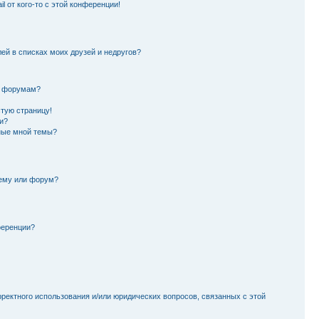
l от кого-то с этой конференции!
лей в списках моих друзей и недругов?
и форумам?
стую страницу!
и?
ные мной темы?
тему или форум?
ференции?
рректного использования и/или юридических вопросов, связанных с этой