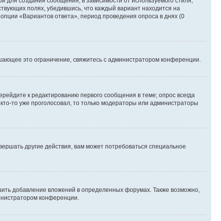
й для создания сообщения, в зависимости от используемого стиля;
тствующих полях, убедившись, что каждый вариант находится на
 опции «Вариантов ответа», период проведения опроса в днях (0
шающее это ограничение, свяжитесь с администратором конференции.
ерейдите к редактированию первого сообщения в теме; опрос всегда
и кто-то уже проголосовал, то только модераторы или администраторы
вершать другие действия, вам может потребоваться специальное
шить добавление вложений в определенных форумах. Также возможно,
министратором конференции.