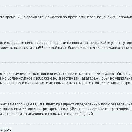
него времени, но время отображается по-прежнему неверное, значит, неправ
или же просто никто не перевёл phpBB на ваш язык. Попробуйте узнать у ад
ами можете перевести phpBB на свой язык. Дополнительную информацию вы мо
 используемого стиля, первое может относиться к вашему званию, обычно это
чно более крупное изображение, известно как «аватара» и обычно уникальна
пользованы. Если вы не можете использовать аватары, свяжитесь с администр
нных вами сообщений, или идентифицируют определенных пользователей: на
установлены её администратором. Пожалуйста, не засоряйте конференцию н
тратор понизят значение вашего счётчика сообщений.
енцию?