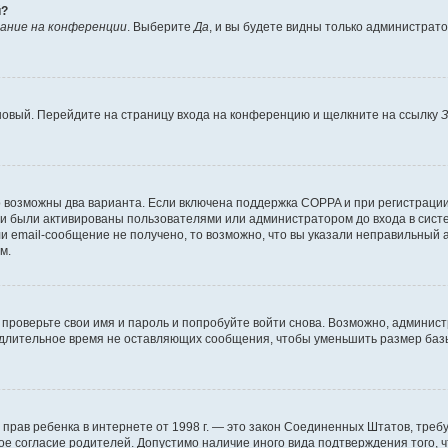
й?
ание на конференции
. Выберите
Да
, и вы будете видны только администрат
 новый. Перейдите на страницу входа на конференцию и щелкните на ссылку
З
о возможны два варианта. Если включена поддержка COPPA и при регистрации 
и были активированы пользователями или администратором до входа в систе
 email-сообщение не получено, то возможно, что вы указали неправильный а
м.
проверьте свои имя и пароль и попробуйте войти снова. Возможно, админист
длительное время не оставляющих сообщения, чтобы уменьшить размер базы
тных прав ребенка в интернете от 1998 г. — это закон Соединенных Штатов, т
ое согласие родителей. Допустимо наличие иного вида подтверждения того,