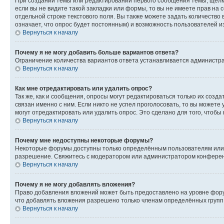
При создании темы или редактировании первого сообщения темы, щёлк
если вы не видите такой закладки или формы, то вы не имеете прав на 
отдельной строке текстового поля. Вы также можете задать количество
означает, что опрос будет постоянным) и возможность пользователей и
Вернуться к началу
Почему я не могу добавить больше вариантов ответа?
Ограничение количества вариантов ответа устанавливается администр
Вернуться к началу
Как мне отредактировать или удалить опрос?
Так же, как и сообщения, опросы могут редактироваться только их соз
связан именно с ним. Если никто не успел проголосовать, то вы можете
могут отредактировать или удалить опрос. Это сделано для того, чтобы
Вернуться к началу
Почему мне недоступны некоторые форумы?
Некоторые форумы доступны только определённым пользователям или г
разрешение. Свяжитесь с модератором или администратором конферен
Вернуться к началу
Почему я не могу добавлять вложения?
Право добавления вложений может быть предоставлено на уровне фору
что добавлять вложения разрешено только членам определённых групп.
Вернуться к началу